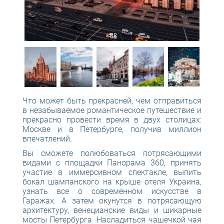
Что может быть прекрасней, чем отправиться
в незабываемое романтическое путешествие и
прекрасно провести время в двух столицах:
Москве и в Петербурге, получив миллион
впечатлений.
Вы сможете полюбоваться потрясающими
видами с площадки Панорама 360, принять
участие в иммерсивном спектакле, выпить
бокал шампанского на крыше отеля Украина,
узнать все о современном искусстве в
Гаражах. А затем окунутся в потрясающую
архитектуру, венецианские виды и шикарные
мосты Петербурга. Насладиться чашечкой чая