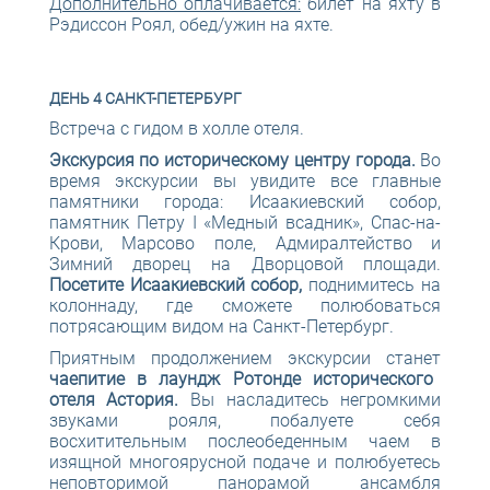
Дополнительно оплачивается:
билет на яхту в
Рэдиссон Роял, обед/ужин на яхте.
ДЕНЬ 4 САНКТ-ПЕТЕРБУРГ
Встреча с гидом в холле отеля.
Экскурсия по историческому центру города.
Во
время экскурсии вы увидите все главные
памятники города: Исаакиевский собор,
памятник Петру I «Медный всадник», Спас-на-
Крови, Марсово поле, Адмиралтейство и
Зимний дворец на Дворцовой площади.
Посетите Исаакиевский собор,
поднимитесь на
колоннаду, где сможете полюбоваться
потрясающим видом на Санкт-Петербург.
Приятным продолжением экскурсии станет
чаепитие в лаундж Ротонде исторического
отеля Астория.
Вы насладитесь негромкими
звуками рояля, побалуете себя
восхитительным послеобеденным чаем в
изящной многоярусной подаче и полюбуетесь
неповторимой панорамой ансамбля